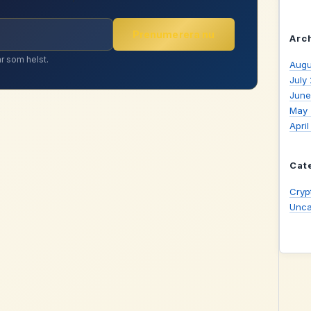
Prenumerera nu
Arc
r som helst.
Augu
July
June
May 
Apri
Cat
Cryp
Unca