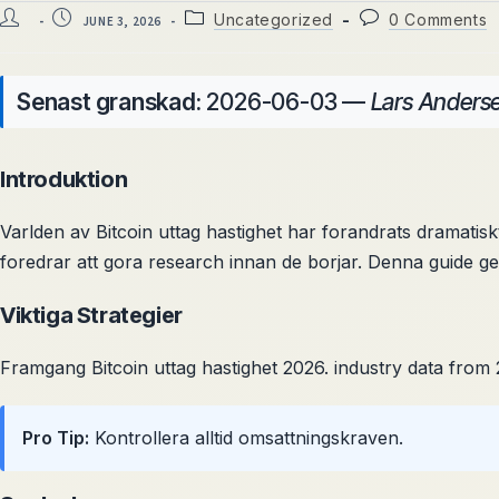
POST
POST
Post
Post
Uncategorized
0 Comments
JUNE 3, 2026
AUTHOR:
PUBLISHED:
category:
comments:
Senast granskad:
2026-06-03 —
Lars Anders
Introduktion
Varlden av Bitcoin uttag hastighet har forandrats dramatis
foredrar att gora research innan de borjar. Denna guide ger
Viktiga Strategier
Framgang Bitcoin uttag hastighet 2026. industry data from
Pro Tip:
Kontrollera alltid omsattningskraven.