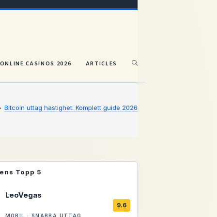
TOGGLE
 ONLINE CASINOS 2026
ARTICLES
WEBSITE
>
Bitcoin uttag hastighet: Komplett guide 2026
SEARCH
ens Topp 5
LeoVegas
9.6
MOBIL · SNABBA UTTAG