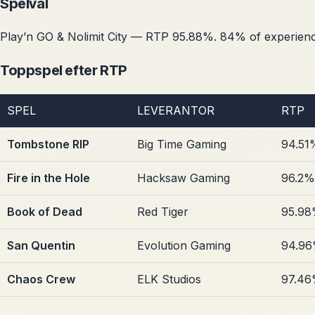
Spelval
Play’n GO & Nolimit City — RTP 95.88%. 84% of experienc
Toppspel efter RTP
SPEL
LEVERANTOR
RTP
Tombstone RIP
Big Time Gaming
94.51
Fire in the Hole
Hacksaw Gaming
96.2%
Book of Dead
Red Tiger
95.9
San Quentin
Evolution Gaming
94.9
Chaos Crew
ELK Studios
97.4