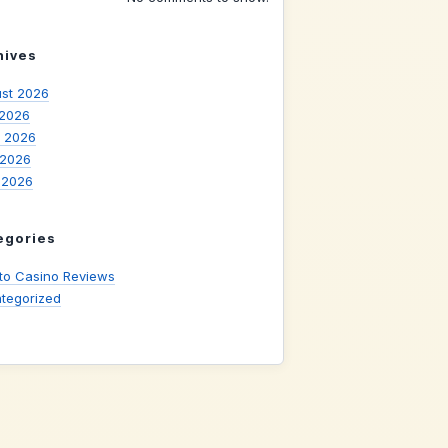
hives
st 2026
 2026
 2026
2026
l 2026
egories
to Casino Reviews
tegorized