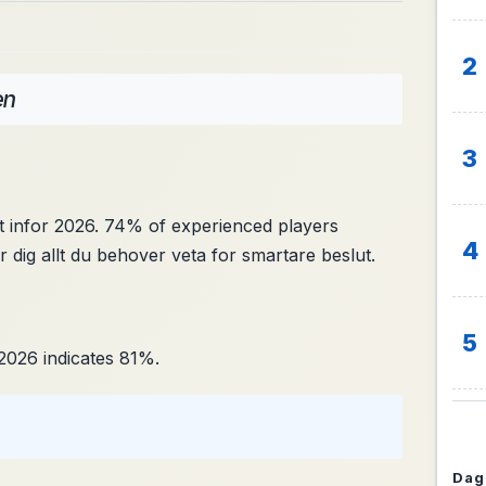
2
en
3
kt infor 2026. 74% of experienced players
4
 dig allt du behover veta for smartare beslut.
5
 2026 indicates 81%.
Dag