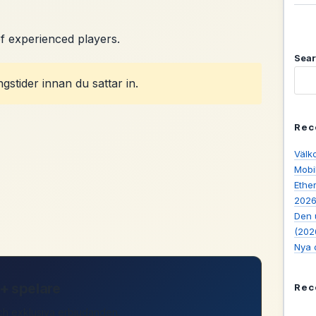
 experienced players.
Sea
gstider innan du sattar in.
Rec
Välk
Mobi
Ethe
202
Den u
(202
Nya 
+ spelare
Rec
ch exklusiva erbjudanden.