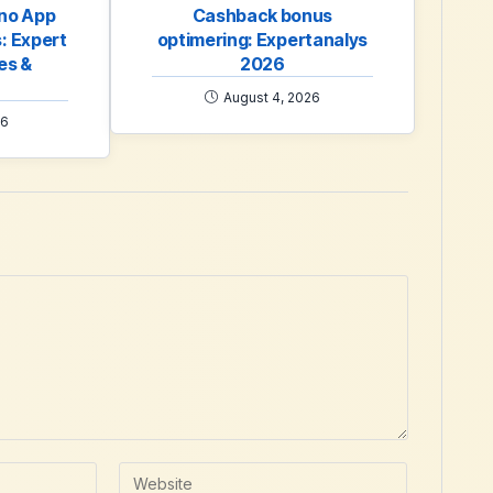
ino App
Cashback bonus
: Expert
optimering: Expertanalys
es &
2026
August 4, 2026
26
Enter