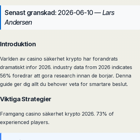
Senast granskad:
2026-06-10 —
Lars
Andersen
Introduktion
Varlden av casino säkerhet krypto har forandrats
dramatiskt infor 2026. industry data from 2026 indicates
56% foredrar att gora research innan de borjar. Denna
guide ger dig allt du behover veta for smartare beslut.
Viktiga Strategier
Framgang casino säkerhet krypto 2026. 73% of
experienced players.