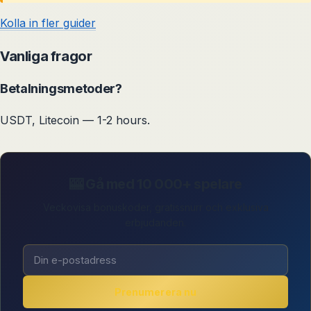
Kolla in fler guider
Vanliga fragor
Betalningsmetoder?
USDT, Litecoin — 1-2 hours.
🎰 Gå med 10 000+ spelare
Veckovisa bonuskoder, gratissnurr och exklusiva
erbjudanden.
Prenumerera nu