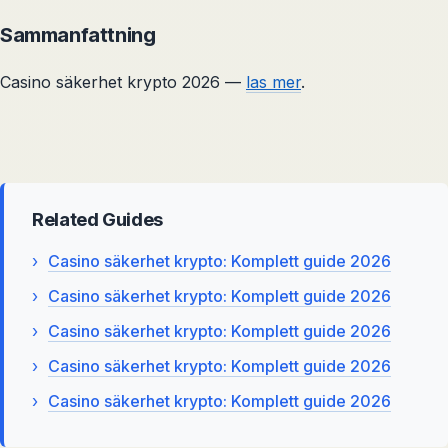
Sammanfattning
Casino säkerhet krypto 2026 —
las mer
.
Related Guides
›
Casino säkerhet krypto: Komplett guide 2026
›
Casino säkerhet krypto: Komplett guide 2026
›
Casino säkerhet krypto: Komplett guide 2026
›
Casino säkerhet krypto: Komplett guide 2026
›
Casino säkerhet krypto: Komplett guide 2026