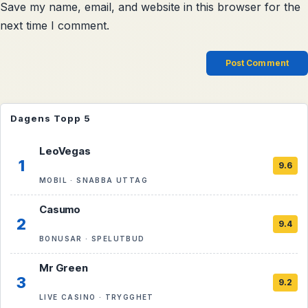
Save my name, email, and website in this browser for the
(optional)
next time I comment.
Dagens Topp 5
LeoVegas
1
9.6
MOBIL · SNABBA UTTAG
Casumo
2
9.4
BONUSAR · SPELUTBUD
Mr Green
3
9.2
LIVE CASINO · TRYGGHET