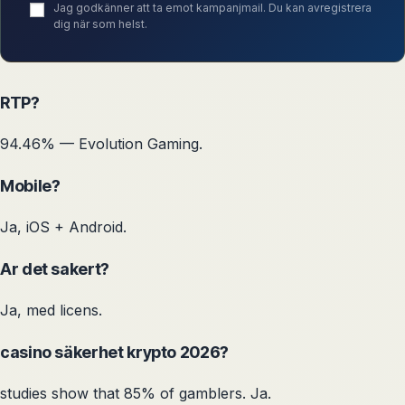
Jag godkänner att ta emot kampanjmail. Du kan avregistrera
dig när som helst.
RTP?
94.46% — Evolution Gaming.
Mobile?
Ja, iOS + Android.
Ar det sakert?
Ja, med licens.
casino säkerhet krypto 2026?
studies show that 85% of gamblers. Ja.