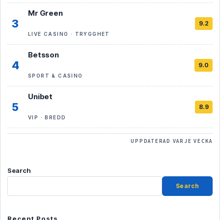
Mr Green
3
9.2
LIVE CASINO · TRYGGHET
Betsson
4
9.0
SPORT & CASINO
Unibet
5
8.9
VIP · BREDD
UPPDATERAD VARJE VECKA
Search
Search
Recent Posts