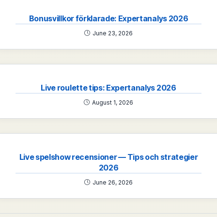
Bonusvillkor förklarade: Expertanalys 2026
June 23, 2026
Live roulette tips: Expertanalys 2026
August 1, 2026
Live spelshow recensioner — Tips och strategier
2026
June 26, 2026