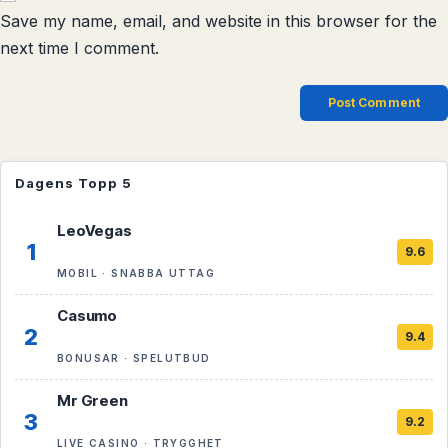
URL
Save my name, email, and website in this browser for the
(optional)
next time I comment.
Dagens Topp 5
LeoVegas
1
9.6
MOBIL · SNABBA UTTAG
Casumo
2
9.4
BONUSAR · SPELUTBUD
Mr Green
3
9.2
LIVE CASINO · TRYGGHET