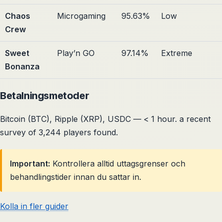
Chaos
Microgaming
95.63%
Low
Crew
Sweet
Play’n GO
97.14%
Extreme
Bonanza
Betalningsmetoder
Bitcoin (BTC), Ripple (XRP), USDC — < 1 hour. a recent
survey of 3,244 players found.
Important:
Kontrollera alltid uttagsgrenser och
behandlingstider innan du sattar in.
Kolla in fler guider