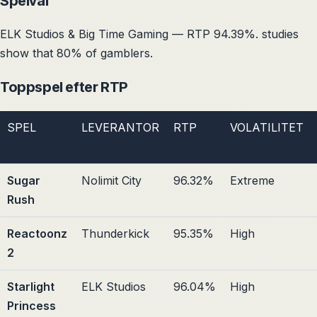
Spelval
ELK Studios & Big Time Gaming — RTP 94.39%. studies
show that 80% of gamblers.
Toppspel efter RTP
SPEL
LEVERANTOR
RTP
VOLATILITET
Sugar
Nolimit City
96.32%
Extreme
Rush
Reactoonz
Thunderkick
95.35%
High
2
Starlight
ELK Studios
96.04%
High
Princess