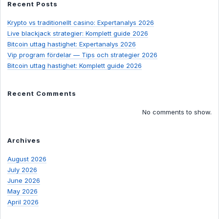
Recent Posts
Krypto vs traditionellt casino: Expertanalys 2026
Live blackjack strategier: Komplett guide 2026
Bitcoin uttag hastighet: Expertanalys 2026
Vip program fördelar — Tips och strategier 2026
Bitcoin uttag hastighet: Komplett guide 2026
Recent Comments
No comments to show.
Archives
August 2026
July 2026
June 2026
May 2026
April 2026