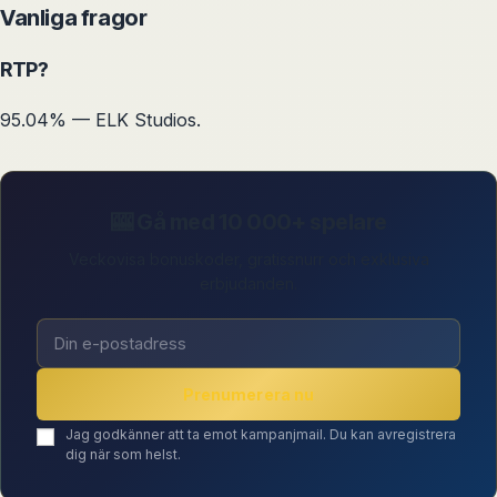
Vanliga fragor
RTP?
95.04% — ELK Studios.
🎰 Gå med 10 000+ spelare
Veckovisa bonuskoder, gratissnurr och exklusiva
erbjudanden.
Prenumerera nu
Jag godkänner att ta emot kampanjmail. Du kan avregistrera
dig när som helst.