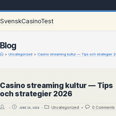
Skip
to
content
SvenskCasinoTest
Blog
>
Uncategorized
>
Casino streaming kultur — Tips och strategier 
Casino streaming kultur — Tips
och strategier 2026
POST
POST
Post
Post
Uncategorized
0 Comments
JUNE 24, 2026
AUTHOR:
PUBLISHED:
category:
comments: