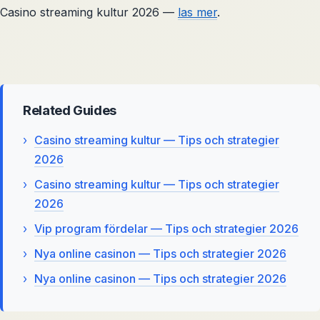
Casino streaming kultur 2026 —
las mer
.
Related Guides
›
Casino streaming kultur — Tips och strategier
2026
›
Casino streaming kultur — Tips och strategier
2026
›
Vip program fördelar — Tips och strategier 2026
›
Nya online casinon — Tips och strategier 2026
›
Nya online casinon — Tips och strategier 2026