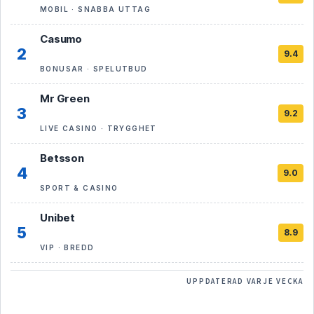
MOBIL · SNABBA UTTAG
Casumo
2
9.4
BONUSAR · SPELUTBUD
Mr Green
3
9.2
LIVE CASINO · TRYGGHET
Betsson
4
9.0
SPORT & CASINO
Unibet
5
8.9
VIP · BREDD
UPPDATERAD VARJE VECKA