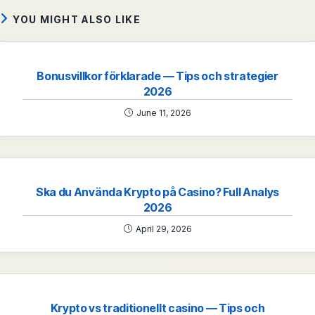
YOU MIGHT ALSO LIKE
Bonusvillkor förklarade — Tips och strategier
2026
June 11, 2026
Ska du Använda Krypto på Casino? Full Analys
2026
April 29, 2026
Krypto vs traditionellt casino — Tips och