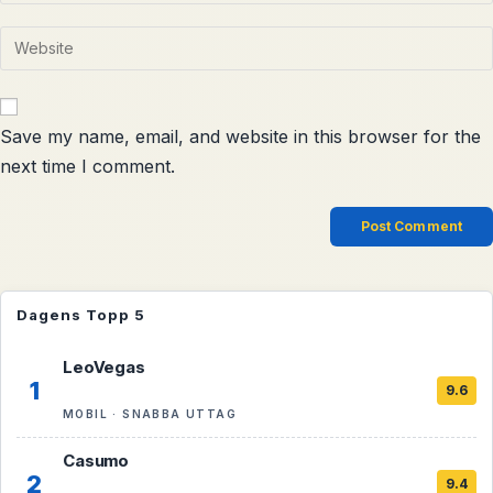
your
username
email
Enter
to
address
your
comment
to
website
comment
URL
Save my name, email, and website in this browser for the
(optional)
next time I comment.
Dagens Topp 5
LeoVegas
1
9.6
MOBIL · SNABBA UTTAG
Casumo
2
9.4