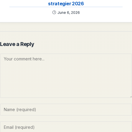
strategier 2026
June 6, 2026
Leave a Reply
Comment
Enter
your
name
Enter
or