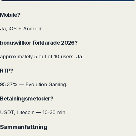
Mobile?
Ja, iOS + Android.
bonusvillkor förklarade 2026?
approximately 5 out of 10 users. Ja.
RTP?
95.37% — Evolution Gaming.
Betalningsmetoder?
USDT, Litecoin — 10-30 min.
Sammanfattning