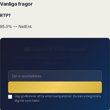
Vanliga fragor
RTP?
95.0% — NetEnt.
🎰 Gå med 10 000+ spelare
Veckovisa bonuskoder, gratissnurr och exklusiva
erbjudanden.
Prenumerera nu
Jag godkänner att ta emot kampanjmail. Du kan avregistrera
dig när som helst.