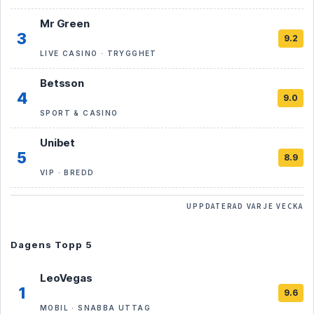
Mr Green
3
9.2
LIVE CASINO · TRYGGHET
Betsson
4
9.0
SPORT & CASINO
Unibet
5
8.9
VIP · BREDD
UPPDATERAD VARJE VECKA
Dagens Topp 5
LeoVegas
1
9.6
MOBIL · SNABBA UTTAG