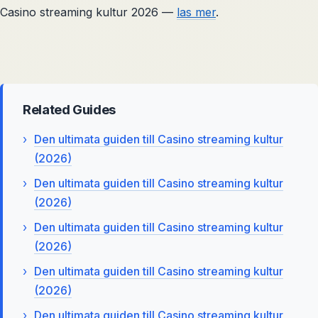
Casino streaming kultur 2026 —
las mer
.
Related Guides
›
Den ultimata guiden till Casino streaming kultur
(2026)
›
Den ultimata guiden till Casino streaming kultur
(2026)
›
Den ultimata guiden till Casino streaming kultur
(2026)
›
Den ultimata guiden till Casino streaming kultur
(2026)
›
Den ultimata guiden till Casino streaming kultur