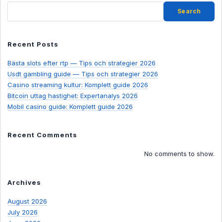
Search
Recent Posts
Bästa slots efter rtp — Tips och strategier 2026
Usdt gambling guide — Tips och strategier 2026
Casino streaming kultur: Komplett guide 2026
Bitcoin uttag hastighet: Expertanalys 2026
Mobil casino guide: Komplett guide 2026
Recent Comments
No comments to show.
Archives
August 2026
July 2026