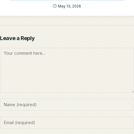
May 13, 2026
Leave a Reply
Comment
Enter
your
name
Enter
or
your
username