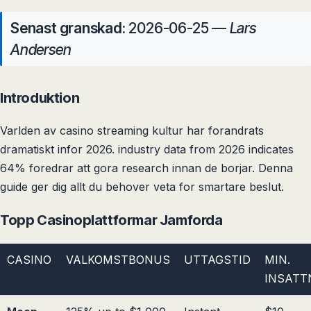
Senast granskad:
2026-06-25 —
Lars
Andersen
Introduktion
Varlden av casino streaming kultur har forandrats
dramatiskt infor 2026. industry data from 2026 indicates
64% foredrar att gora research innan de borjar. Denna
guide ger dig allt du behover veta for smartare beslut.
Topp Casinoplattformar Jamforda
CASINO
VALKOMSTBONUS
UTTAGSTID
MIN.
INSATT