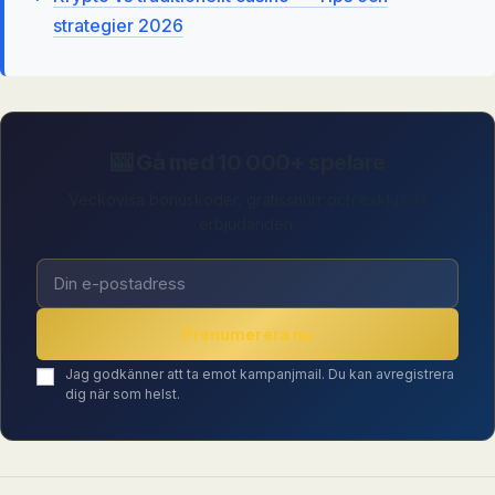
strategier 2026
🎰 Gå med 10 000+ spelare
Veckovisa bonuskoder, gratissnurr och exklusiva
erbjudanden.
Prenumerera nu
Jag godkänner att ta emot kampanjmail. Du kan avregistrera
dig när som helst.