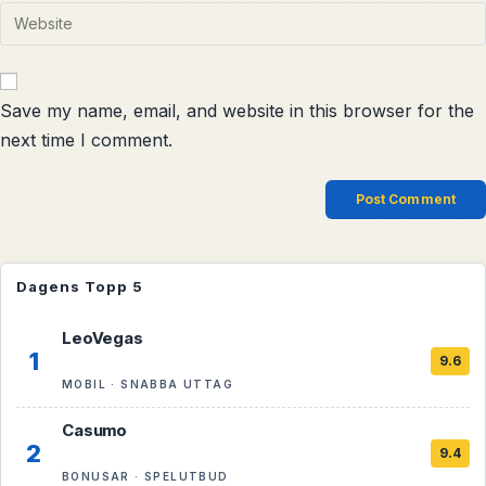
email
Enter
to
address
your
comment
to
website
comment
URL
Save my name, email, and website in this browser for the
(optional)
next time I comment.
Dagens Topp 5
LeoVegas
1
9.6
MOBIL · SNABBA UTTAG
Casumo
2
9.4
BONUSAR · SPELUTBUD