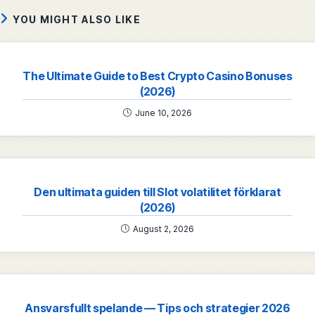
YOU MIGHT ALSO LIKE
The Ultimate Guide to Best Crypto Casino Bonuses
(2026)
June 10, 2026
Den ultimata guiden till Slot volatilitet förklarat
(2026)
August 2, 2026
Ansvarsfullt spelande — Tips och strategier 2026