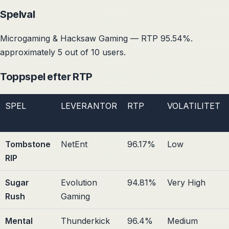
Spelval
Microgaming & Hacksaw Gaming — RTP 95.54%.
approximately 5 out of 10 users.
Toppspel efter RTP
SPEL
LEVERANTOR
RTP
VOLATILITET
Tombstone
NetEnt
96.17%
Low
RIP
Sugar
Evolution
94.81%
Very High
Rush
Gaming
Mental
Thunderkick
96.4%
Medium