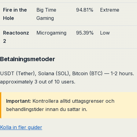
Fire in the
Big Time
94.81%
Extreme
Hole
Gaming
Reactoonz
Microgaming
95.39%
Low
2
Betalningsmetoder
USDT (Tether), Solana (SOL), Bitcoin (BTC) — 1-2 hours.
approximately 3 out of 10 users.
Important:
Kontrollera alltid uttagsgrenser och
behandlingstider innan du sattar in.
Kolla in fler guider