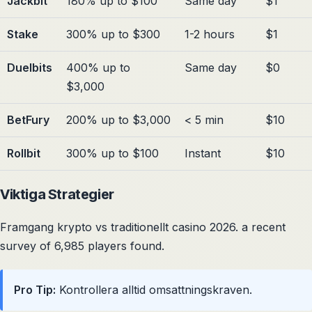
Jackbit
180% up to $100
Same day
$1
Stake
300% up to $300
1-2 hours
$1
Duelbits
400% up to
Same day
$0
$3,000
BetFury
200% up to $3,000
< 5 min
$10
Rollbit
300% up to $100
Instant
$10
Viktiga Strategier
Framgang krypto vs traditionellt casino 2026. a recent
survey of 6,985 players found.
Pro Tip:
Kontrollera alltid omsattningskraven.