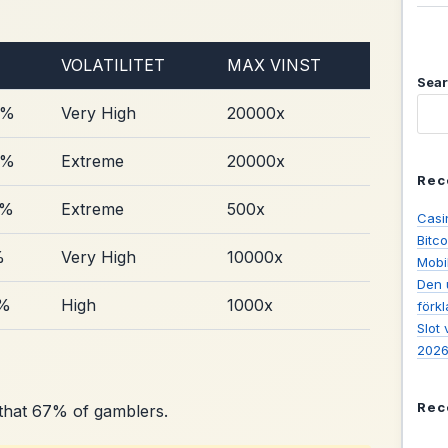
VOLATILITET
MAX VINST
Sea
5%
Very High
20000x
9%
Extreme
20000x
Rec
3%
Extreme
500x
Casi
Bitco
%
Very High
10000x
Mobi
Den u
8%
High
1000x
förkl
Slot 
202
Rec
that 67% of gamblers.