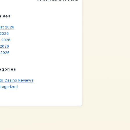
hives
st 2026
 2026
 2026
2026
l 2026
egories
to Casino Reviews
tegorized