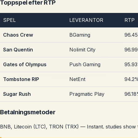
Toppspel efter RTP
SPEL
LEVERANTOR
RTP
Chaos Crew
BGaming
96.4
San Quentin
Nolimit City
96.9
Gates of Olympus
Push Gaming
95.9
Tombstone RIP
NetEnt
94.2
Sugar Rush
Pragmatic Play
96.1
Betalningsmetoder
BNB, Litecoin (LTC), TRON (TRX) — Instant. studies show 