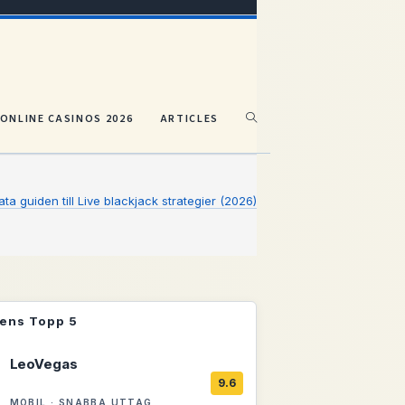
TOGGLE
 ONLINE CASINOS 2026
ARTICLES
WEBSITE
ata guiden till Live blackjack strategier (2026)
SEARCH
ens Topp 5
LeoVegas
9.6
MOBIL · SNABBA UTTAG