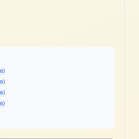
26)
26)
26)
26)