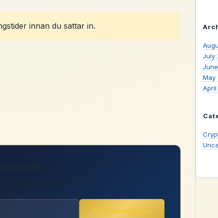
gstider innan du sattar in.
Arc
Augu
July
June
May 
Apri
Cat
Cryp
Unca
+ spelare
ch exklusiva erbjudanden.
Prenumerera nu