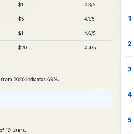
$1
4.3/5
1
$5
4.1/5
$1
4.6/5
2
$20
4.4/5
3
a from 2026 indicates 69%.
4
5
f 10 users.