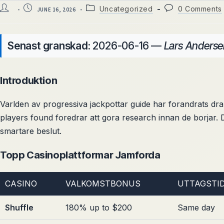
POST
POST
Post
Post
Uncategorized
0 Comments
JUNE 16, 2026
AUTHOR:
PUBLISHED:
category:
comments:
Senast granskad:
2026-06-16 —
Lars Anderse
Introduktion
Varlden av progressiva jackpottar guide har forandrats dra
players found foredrar att gora research innan de borjar. 
smartare beslut.
Topp Casinoplattformar Jamforda
CASINO
VALKOMSTBONUS
UTTAGSTI
Shuffle
180% up to $200
Same day