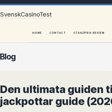
Skip
to
SvenskCasinoTest
content
HOME
CONTACT
STAKEPRIX REVIEW
Blog
Den ultimata guiden ti
jackpottar guide (202