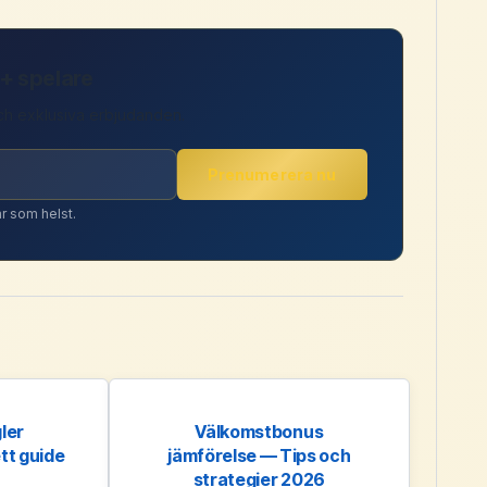
+ spelare
ch exklusiva erbjudanden.
Prenumerera nu
r som helst.
ler
Välkomstbonus
tt guide
jämförelse — Tips och
strategier 2026