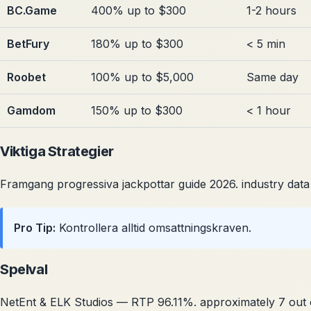
BC.Game
400% up to $300
1-2 hours
BetFury
180% up to $300
< 5 min
Roobet
100% up to $5,000
Same day
Gamdom
150% up to $300
< 1 hour
Viktiga Strategier
Framgang progressiva jackpottar guide 2026. industry dat
Pro Tip:
Kontrollera alltid omsattningskraven.
Spelval
NetEnt & ELK Studios — RTP 96.11%. approximately 7 out o