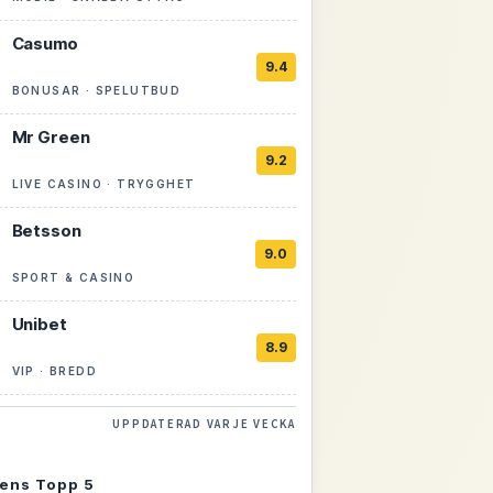
Casumo
9.4
BONUSAR · SPELUTBUD
Mr Green
9.2
LIVE CASINO · TRYGGHET
Betsson
9.0
SPORT & CASINO
Unibet
8.9
VIP · BREDD
UPPDATERAD VARJE VECKA
ens Topp 5