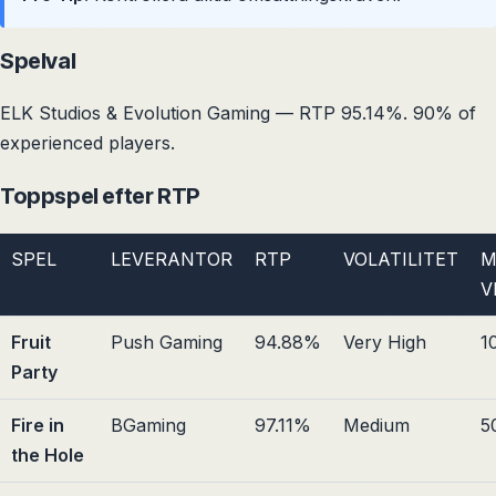
Spelval
ELK Studios & Evolution Gaming — RTP 95.14%. 90% of
experienced players.
Toppspel efter RTP
SPEL
LEVERANTOR
RTP
VOLATILITET
M
V
Fruit
Push Gaming
94.88%
Very High
1
Party
Fire in
BGaming
97.11%
Medium
5
the Hole