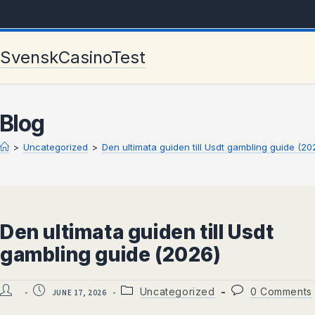
Skip
to
content
SvenskCasinoTest
Blog
>
Uncategorized
>
Den ultimata guiden till Usdt gambling guide (20
Den ultimata guiden till Usdt
gambling guide (2026)
POST
POST
Post
Post
Uncategorized
0 Comments
JUNE 17, 2026
AUTHOR:
PUBLISHED:
category:
comments: