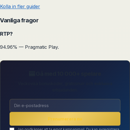
Kolla in fler guider
Vanliga fragor
RTP?
94.96% — Pragmatic Play.
🎰 Gå med 10 000+ spelare
Veckovisa bonuskoder, gratissnurr och exklusiva
erbjudanden.
Prenumerera nu
Jag godkänner att ta emot kampanjmail. Du kan avregistrera