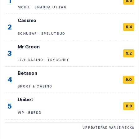
1
9.6
MOBIL · SNABBA UTTAG
Casumo
2
9.4
BONUSAR · SPELUTBUD
Mr Green
3
9.2
LIVE CASINO · TRYGGHET
Betsson
4
9.0
SPORT & CASINO
Unibet
5
8.9
VIP · BREDD
UPPDATERAD VARJE VECKA