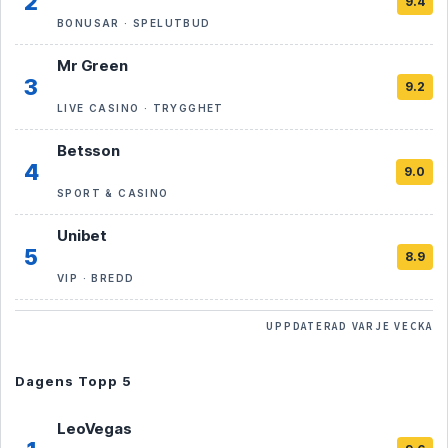
2
9.4
BONUSAR · SPELUTBUD
Mr Green
3
9.2
LIVE CASINO · TRYGGHET
Betsson
4
9.0
SPORT & CASINO
Unibet
5
8.9
VIP · BREDD
UPPDATERAD VARJE VECKA
Dagens Topp 5
LeoVegas