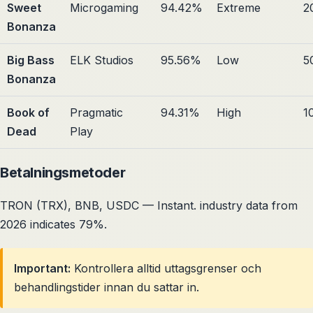
Sweet
Microgaming
94.42%
Extreme
2
Bonanza
Big Bass
ELK Studios
95.56%
Low
5
Bonanza
Book of
Pragmatic
94.31%
High
1
Dead
Play
Betalningsmetoder
TRON (TRX), BNB, USDC — Instant. industry data from
2026 indicates 79%.
Important:
Kontrollera alltid uttagsgrenser och
behandlingstider innan du sattar in.