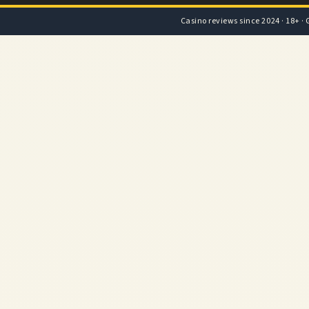
Casino reviews since 2024 · 18+ ·