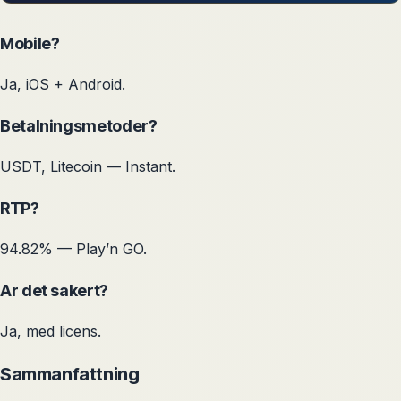
Mobile?
Ja, iOS + Android.
Betalningsmetoder?
USDT, Litecoin — Instant.
RTP?
94.82% — Play’n GO.
Ar det sakert?
Ja, med licens.
Sammanfattning