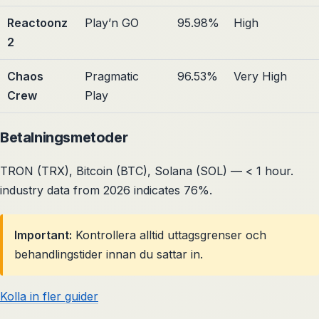
Reactoonz
Play’n GO
95.98%
High
2
Chaos
Pragmatic
96.53%
Very High
Crew
Play
Betalningsmetoder
TRON (TRX), Bitcoin (BTC), Solana (SOL) — < 1 hour.
industry data from 2026 indicates 76%.
Important:
Kontrollera alltid uttagsgrenser och
behandlingstider innan du sattar in.
Kolla in fler guider