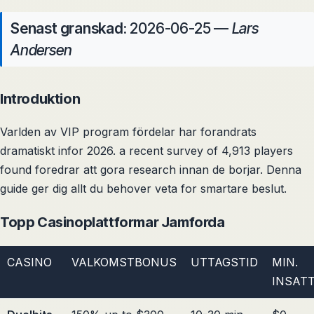
Senast granskad:
2026-06-25 —
Lars
Andersen
Introduktion
Varlden av VIP program fördelar har forandrats
dramatiskt infor 2026. a recent survey of 4,913 players
found foredrar att gora research innan de borjar. Denna
guide ger dig allt du behover veta for smartare beslut.
Topp Casinoplattformar Jamforda
CASINO
VALKOMSTBONUS
UTTAGSTID
MIN.
INSAT