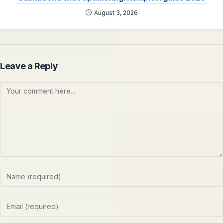
August 3, 2026
Leave a Reply
Comment
Enter
your
name
Enter
or
your
username