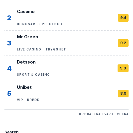
Casumo
2
9.4
BONUSAR · SPELUTBUD
Mr Green
3
9.2
LIVE CASINO · TRYGGHET
Betsson
4
9.0
SPORT & CASINO
Unibet
5
8.9
VIP · BREDD
UPPDATERAD VARJE VECKA
Search