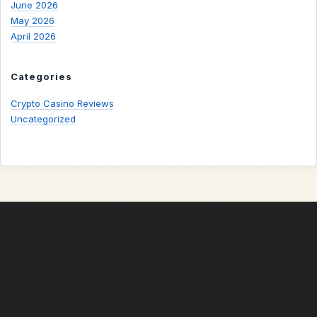
June 2026
May 2026
April 2026
Categories
Crypto Casino Reviews
Uncategorized