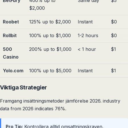
BetFury
400% up to
Same day
$5
$2,000
Roobet
125% up to $2,000
Instant
$0
Rollbit
100% up to $1,000
1-2 hours
$0
500
200% up to $1,000
< 1 hour
$1
Casino
Yolo.com
100% up to $5,000
Instant
$1
Viktiga Strategier
Framgang insättningsmetoder jämförelse 2026. industry
data from 2026 indicates 76%.
Pro Tip:
Kontrollera alltid omsattningskraven.