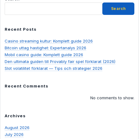
Search
Recent Posts
Casino streaming kultur: Komplett guide 2026
Bitcoin uttag hastighet: Expertanalys 2026
Mobil casino guide: Komplett guide 2026
Den ultimata guiden till Provably fair spel förklarat (2026)
Slot volatilitet förklarat — Tips och strategier 2026
Recent Comments
No comments to show.
Archives
August 2026
July 2026