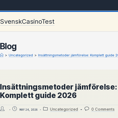
Skip
to
content
SvenskCasinoTest
Blog
>
Uncategorized
>
Insättningsmetoder jämförelse: Komplett guide 
Insättningsmetoder jämförelse:
Komplett guide 2026
POST
POST
Post
Post
Uncategorized
0 Comments
MAY 24, 2026
AUTHOR:
PUBLISHED:
category:
comments: