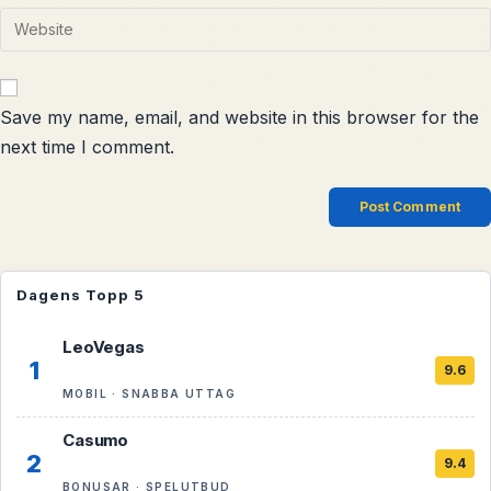
email
Enter
to
address
your
comment
to
website
comment
URL
Save my name, email, and website in this browser for the
(optional)
next time I comment.
Dagens Topp 5
LeoVegas
1
9.6
MOBIL · SNABBA UTTAG
Casumo
2
9.4
BONUSAR · SPELUTBUD