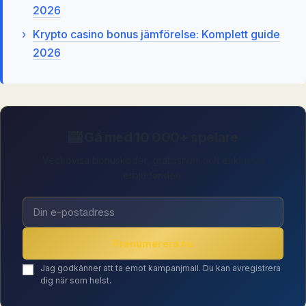
2026
›
Krypto casino bonus jämförelse: Komplett guide
2026
🎰 Gå med 10 000+ spelare
Veckovisa bonuskoder, gratissnurr och exklusiva
erbjudanden.
Prenumerera nu
Jag godkänner att ta emot kampanjmail. Du kan avregistrera
dig när som helst.