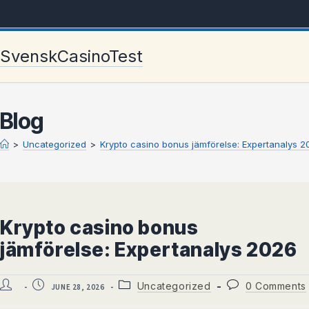
Skip
to
content
SvenskCasinoTest
Blog
>
Uncategorized
>
Krypto casino bonus jämförelse: Expertanalys 2
Krypto casino bonus
jämförelse: Expertanalys 2026
POST
POST
Post
Post
Uncategorized
0 Comments
JUNE 28, 2026
AUTHOR:
PUBLISHED:
category:
comments: