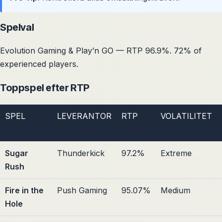
Spelval
Evolution Gaming & Play’n GO — RTP 96.9%. 72% of
experienced players.
Toppspel efter RTP
SPEL
LEVERANTOR
RTP
VOLATILITET
Sugar
Thunderkick
97.2%
Extreme
Rush
Fire in the
Push Gaming
95.07%
Medium
Hole