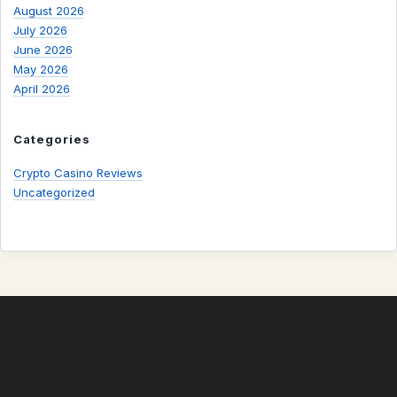
August 2026
July 2026
June 2026
May 2026
April 2026
Categories
Crypto Casino Reviews
Uncategorized