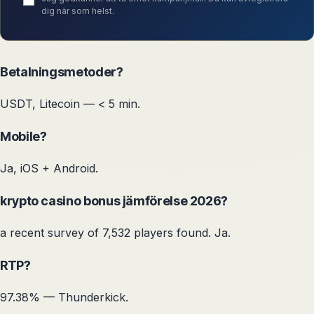
dig när som helst.
Betalningsmetoder?
USDT, Litecoin — < 5 min.
Mobile?
Ja, iOS + Android.
krypto casino bonus jämförelse 2026?
a recent survey of 7,532 players found. Ja.
RTP?
97.38% — Thunderkick.