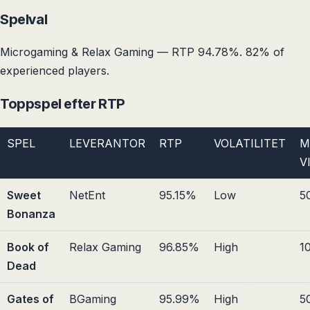
Spelval
Microgaming & Relax Gaming — RTP 94.78%. 82% of
experienced players.
Toppspel efter RTP
SPEL
LEVERANTOR
RTP
VOLATILITET
M
V
Sweet
NetEnt
95.15%
Low
5
Bonanza
Book of
Relax Gaming
96.85%
High
1
Dead
Gates of
BGaming
95.99%
High
5