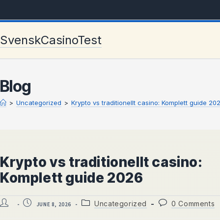
Skip
to
content
SvenskCasinoTest
Blog
>
Uncategorized
>
Krypto vs traditionellt casino: Komplett guide 20
Krypto vs traditionellt casino:
Komplett guide 2026
POST
POST
Post
Post
Uncategorized
0 Comments
JUNE 8, 2026
AUTHOR:
PUBLISHED:
category:
comments: