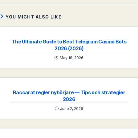
YOU MIGHT ALSO LIKE
The Ultimate Guide to Best Telegram Casino Bots
2026 (2026)
May 18, 2026
Baccarat regler nybörjare — Tips och strategier
2026
June 2, 2026