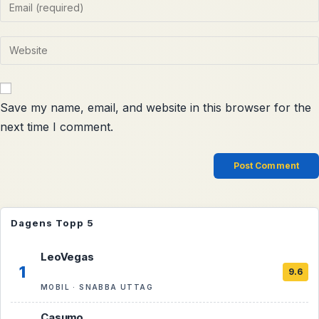
Enter
or
your
username
email
Enter
to
address
your
comment
to
website
comment
URL
Save my name, email, and website in this browser for the
(optional)
next time I comment.
Dagens Topp 5
LeoVegas
1
9.6
MOBIL · SNABBA UTTAG
Casumo