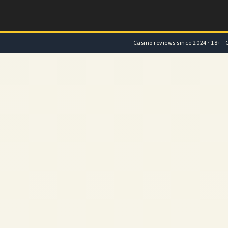
Casino reviews since 2024 · 18+ ·