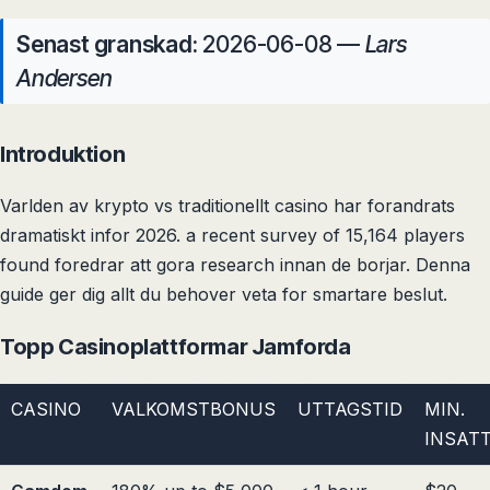
Senast granskad:
2026-06-08 —
Lars
Andersen
Introduktion
Varlden av krypto vs traditionellt casino har forandrats
dramatiskt infor 2026. a recent survey of 15,164 players
found foredrar att gora research innan de borjar. Denna
guide ger dig allt du behover veta for smartare beslut.
Topp Casinoplattformar Jamforda
CASINO
VALKOMSTBONUS
UTTAGSTID
MIN.
INSAT