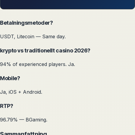
Betalningsmetoder?
USDT, Litecoin — Same day.
krypto vs traditionellt casino 2026?
94% of experienced players. Ja.
Mobile?
Ja, iOS + Android.
RTP?
96.79% — BGaming.
Sammanfattning