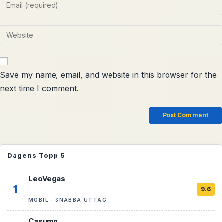
Enter
or
your
username
email
Enter
to
address
your
comment
to
website
comment
URL
Save my name, email, and website in this browser for the
(optional)
next time I comment.
Dagens Topp 5
LeoVegas
1
9.6
MOBIL · SNABBA UTTAG
Casumo