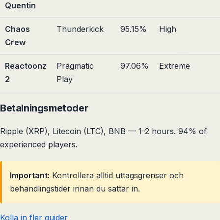
Quentin
Chaos
Thunderkick
95.15%
High
Crew
Reactoonz
Pragmatic
97.06%
Extreme
2
Play
Betalningsmetoder
Ripple (XRP), Litecoin (LTC), BNB — 1-2 hours. 94% of
experienced players.
Important:
Kontrollera alltid uttagsgrenser och
behandlingstider innan du sattar in.
Kolla in fler guider