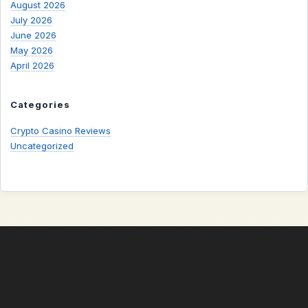
August 2026
July 2026
June 2026
May 2026
April 2026
Categories
Crypto Casino Reviews
Uncategorized