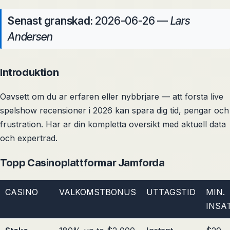
Senast granskad:
2026-06-26 —
Lars
Andersen
Introduktion
Oavsett om du ar erfaren eller nybbrjare — att forsta live
spelshow recensioner i 2026 kan spara dig tid, pengar och
frustration. Har ar din kompletta oversikt med aktuell data
och expertrad.
Topp Casinoplattformar Jamforda
CASINO
VALKOMSTBONUS
UTTAGSTID
MIN.
INSA