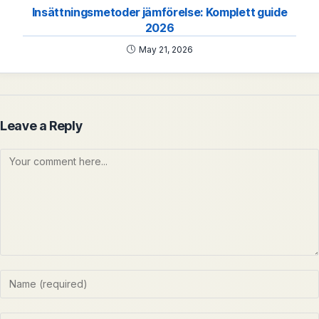
Insättningsmetoder jämförelse: Komplett guide
2026
May 21, 2026
Leave a Reply
Comment
Enter
your
name