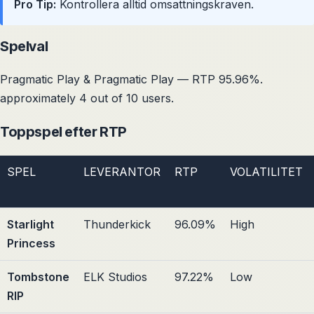
Pro Tip:
Kontrollera alltid omsattningskraven.
Spelval
Pragmatic Play & Pragmatic Play — RTP 95.96%.
approximately 4 out of 10 users.
Toppspel efter RTP
SPEL
LEVERANTOR
RTP
VOLATILITET
Starlight
Thunderkick
96.09%
High
Princess
Tombstone
ELK Studios
97.22%
Low
RIP