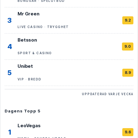
BONUSAR · SPELUTBUD
Mr Green
3
9.2
LIVE CASINO · TRYGGHET
Betsson
4
9.0
SPORT & CASINO
Unibet
5
8.9
VIP · BREDD
UPPDATERAD VARJE VECKA
Dagens Topp 5
LeoVegas
1
9.6