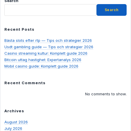
Search
Search
Recent Posts
Bästa slots efter rtp — Tips och strategier 2026
Usdt gambling guide — Tips och strategier 2026
Casino streaming kultur: Komplett guide 2026
Bitcoin uttag hastighet: Expertanalys 2026
Mobil casino guide: Komplett guide 2026
Recent Comments
No comments to show.
Archives
August 2026
July 2026