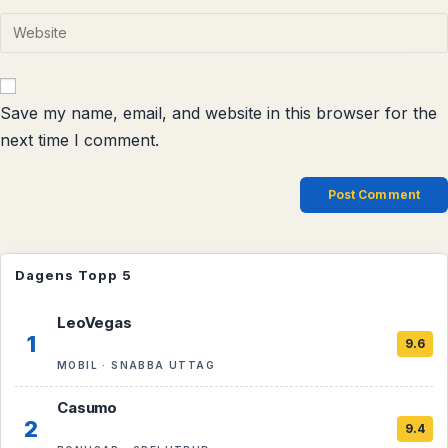
username
email
Enter
to
address
your
comment
to
website
comment
URL
Save my name, email, and website in this browser for the
(optional)
next time I comment.
Dagens Topp 5
LeoVegas
1
9.6
MOBIL · SNABBA UTTAG
Casumo
2
9.4