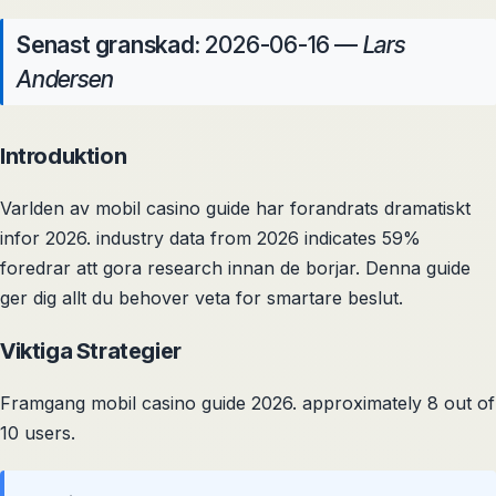
Senast granskad:
2026-06-16 —
Lars
Andersen
Introduktion
Varlden av mobil casino guide har forandrats dramatiskt
infor 2026. industry data from 2026 indicates 59%
foredrar att gora research innan de borjar. Denna guide
ger dig allt du behover veta for smartare beslut.
Viktiga Strategier
Framgang mobil casino guide 2026. approximately 8 out of
10 users.