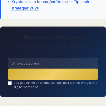
›
Krypto casino bonus jämförelse — Tips och
strategier 2026
🎰 Gå med 10 000+ spelare
Veckovisa bonuskoder, gratissnurr och exklusiva
erbjudanden.
Prenumerera nu
Jag godkänner att ta emot kampanjmail. Du kan avregistrera
dig när som helst.