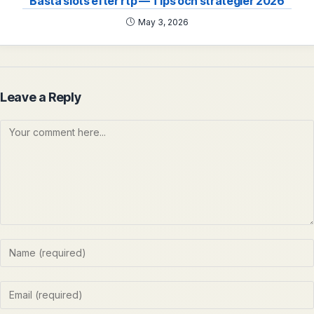
Bästa slots efter rtp — Tips och strategier 2026
May 3, 2026
Leave a Reply
Comment
Enter
your
name
Enter
or
your