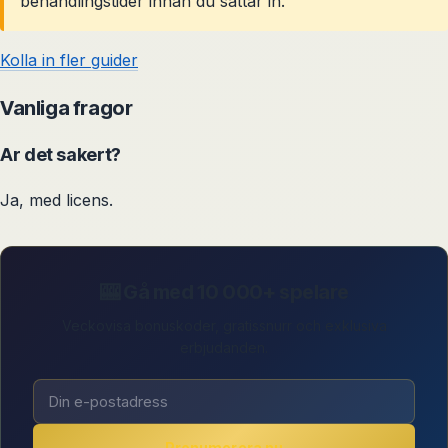
behandlingstider innan du sattar in.
Kolla in fler guider
Vanliga fragor
Ar det sakert?
Ja, med licens.
🎰 Gå med 10 000+ spelare
Veckovisa bonuskoder, gratissnurr och exklusiva
erbjudanden.
Prenumerera nu