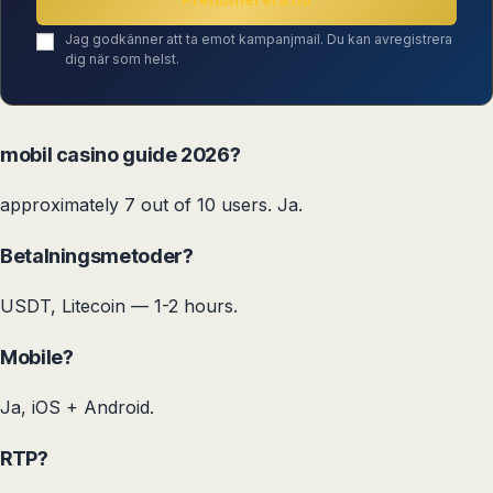
Jag godkänner att ta emot kampanjmail. Du kan avregistrera
dig när som helst.
mobil casino guide 2026?
approximately 7 out of 10 users. Ja.
Betalningsmetoder?
USDT, Litecoin — 1-2 hours.
Mobile?
Ja, iOS + Android.
RTP?