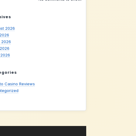
hives
st 2026
 2026
 2026
2026
l 2026
egories
to Casino Reviews
tegorized