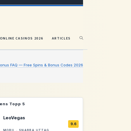
TOGGLE
 ONLINE CASINOS 2026
ARTICLES
WEBSITE
Bonus FAQ — Free Spins & Bonus Codes 2026
SEARCH
ens Topp 5
LeoVegas
9.6
MOBIL · SNABBA UTTAG