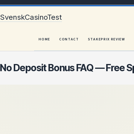
Skip
to
SvenskCasinoTest
content
HOME
CONTACT
STAKEPRIX REVIEW
No Deposit Bonus FAQ — Free S