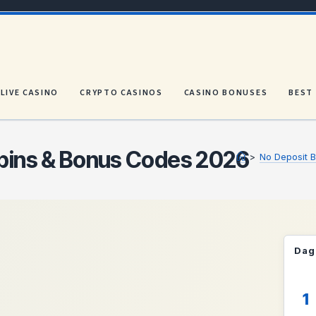
LIVE CASINO
CRYPTO CASINOS
CASINO BONUSES
BEST
pins & Bonus Codes 2026
>
No Deposit 
Dag
1