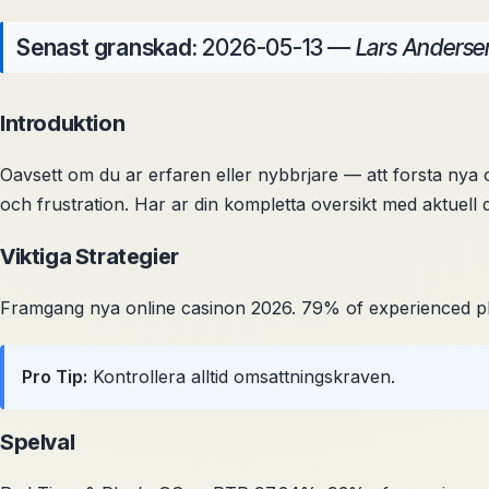
Senast granskad:
2026-05-13 —
Lars Anderse
Introduktion
Oavsett om du ar erfaren eller nybbrjare — att forsta nya o
och frustration. Har ar din kompletta oversikt med aktuell 
Viktiga Strategier
Framgang nya online casinon 2026. 79% of experienced pl
Pro Tip:
Kontrollera alltid omsattningskraven.
Spelval