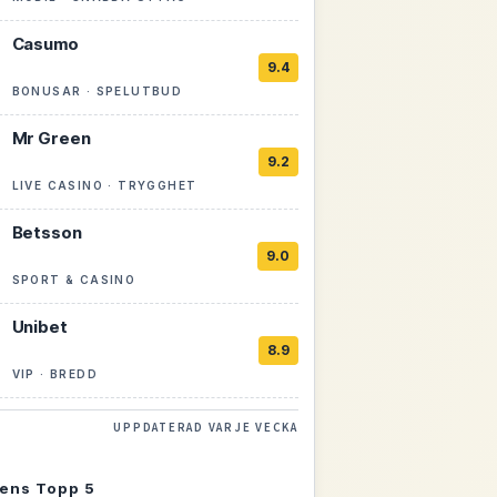
Casumo
9.4
BONUSAR · SPELUTBUD
Mr Green
9.2
LIVE CASINO · TRYGGHET
Betsson
9.0
SPORT & CASINO
Unibet
8.9
VIP · BREDD
UPPDATERAD VARJE VECKA
ens Topp 5