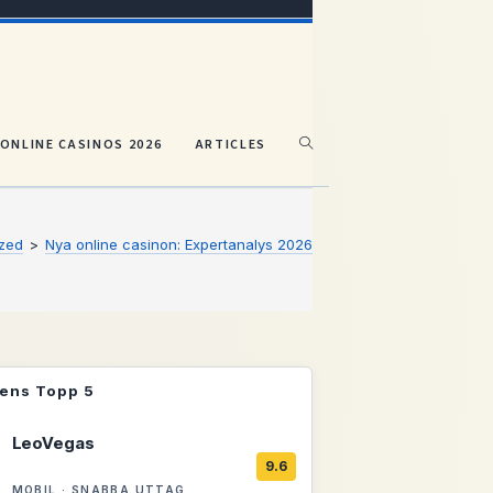
TOGGLE
 ONLINE CASINOS 2026
ARTICLES
WEBSITE
zed
>
Nya online casinon: Expertanalys 2026
SEARCH
ens Topp 5
LeoVegas
9.6
MOBIL · SNABBA UTTAG