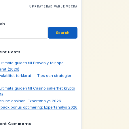
UPPDATERAD VARJE VECKA
rch
Search
ent Posts
ltimata guiden till Provably fair spel
arat (2026)
volatilitet förklarat — Tips och strategier
6
ltimata guiden till Casino säkerhet krypto
6)
online casinon: Expertanalys 2026
back bonus optimering: Expertanalys 2026
ent Comments