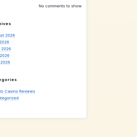
No comments to show.
hives
st 2026
 2026
 2026
2026
l 2026
egories
to Casino Reviews
tegorized