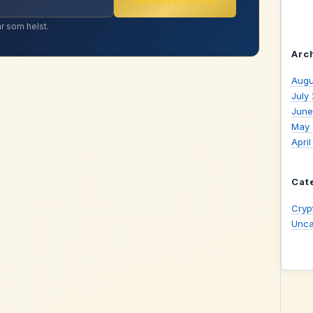
Prenumerera nu
r som helst.
Arc
Augu
July
June
May 
Apri
Cat
Cryp
Unca