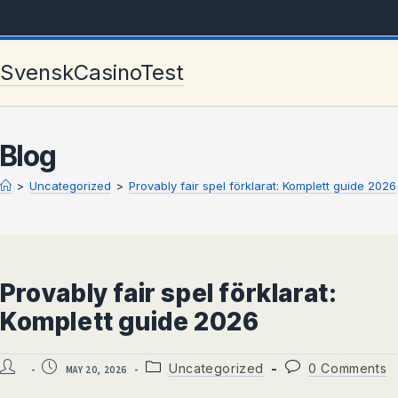
Skip
to
content
SvenskCasinoTest
Blog
>
Uncategorized
>
Provably fair spel förklarat: Komplett guide 2026
Provably fair spel förklarat:
Komplett guide 2026
POST
POST
Post
Post
Uncategorized
0 Comments
MAY 20, 2026
AUTHOR:
PUBLISHED:
category:
comments: