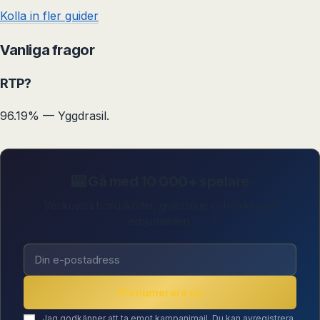
Kolla in fler guider
Vanliga fragor
RTP?
96.19% — Yggdrasil.
🎰 Gå med 10 000+ spelare
Veckovisa bonuskoder, gratissnurr och exklusiva
erbjudanden.
Prenumerera nu
Jag godkänner att ta emot kampanjmail. Du kan avregistrera