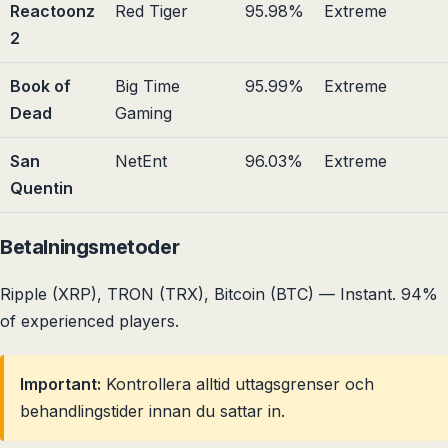
Reactoonz
Red Tiger
95.98%
Extreme
2
Book of
Big Time
95.99%
Extreme
Dead
Gaming
San
NetEnt
96.03%
Extreme
Quentin
Betalningsmetoder
Ripple (XRP), TRON (TRX), Bitcoin (BTC) — Instant. 94%
of experienced players.
Important:
Kontrollera alltid uttagsgrenser och
behandlingstider innan du sattar in.