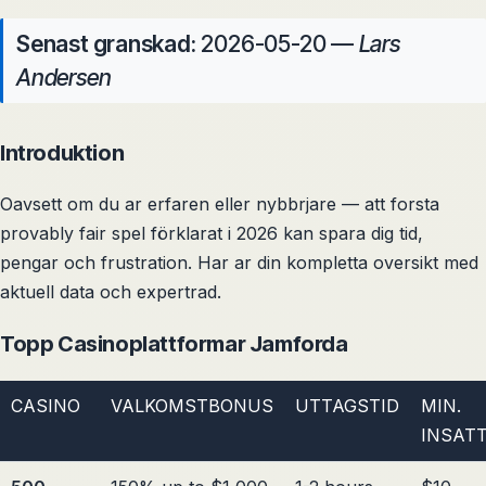
Senast granskad:
2026-05-20 —
Lars
Andersen
Introduktion
Oavsett om du ar erfaren eller nybbrjare — att forsta
provably fair spel förklarat i 2026 kan spara dig tid,
pengar och frustration. Har ar din kompletta oversikt med
aktuell data och expertrad.
Topp Casinoplattformar Jamforda
CASINO
VALKOMSTBONUS
UTTAGSTID
MIN.
INSAT