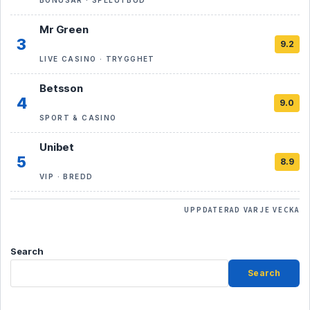
Mr Green
3
9.2
LIVE CASINO · TRYGGHET
Betsson
4
9.0
SPORT & CASINO
Unibet
5
8.9
VIP · BREDD
UPPDATERAD VARJE VECKA
Search
Search