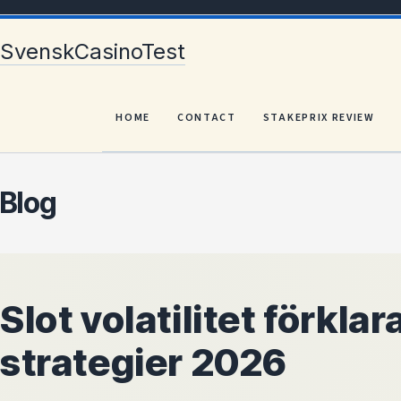
Skip
to
SvenskCasinoTest
content
HOME
CONTACT
STAKEPRIX REVIEW
Blog
Slot volatilitet förkla
strategier 2026