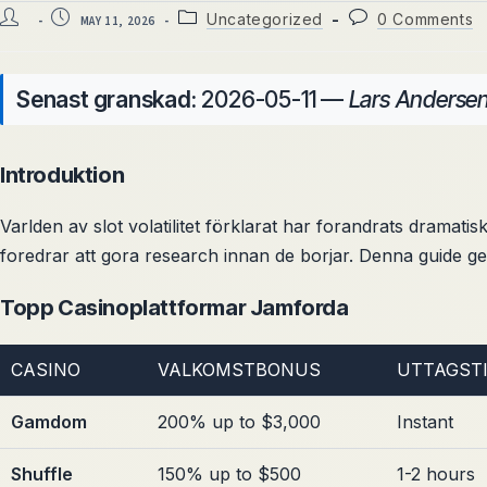
POST
POST
Post
Post
Uncategorized
0 Comments
MAY 11, 2026
AUTHOR:
PUBLISHED:
category:
comments:
Senast granskad:
2026-05-11 —
Lars Anderse
Introduktion
Varlden av slot volatilitet förklarat har forandrats dramat
foredrar att gora research innan de borjar. Denna guide ger
Topp Casinoplattformar Jamforda
CASINO
VALKOMSTBONUS
UTTAGST
Gamdom
200% up to $3,000
Instant
Shuffle
150% up to $500
1-2 hours