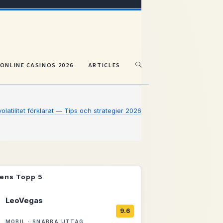
TOGGLE
 ONLINE CASINOS 2026
ARTICLES
WEBSITE
volatilitet förklarat — Tips och strategier 2026
SEARCH
ens Topp 5
LeoVegas
9.6
MOBIL · SNABBA UTTAG