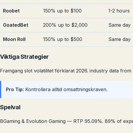
Roobet
150% up to $100
1-2 hours
GoatedBet
200% up to $2,000
Same day
Moon Roll
150% up to $500
Same day
Viktiga Strategier
Framgang slot volatilitet förklarat 2026. industry data fro
Pro Tip:
Kontrollera alltid omsattningskraven.
Spelval
BGaming & Evolution Gaming — RTP 95.09%. 89% of exper