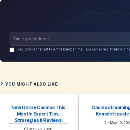
🎰 Gå med 10 000
Veckovisa bonuskoder, gratissnurr o
Jag godkänner att ta emot kampanjmail. Du kan avregistrera dig nä
YOU MIGHT ALSO LIKE
New Online Casinos This
Casino streaming
Month: Expert Tips,
Komplett guide
Strategies & Reviews
May 10, 20
May 26, 2026