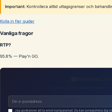
Important:
Kontrollera alltid uttagsgrenser och behandlin
Kolla in fler guider
Vanliga fragor
RTP?
95.8% — Play’n GO.
🎰 Gå med 10 000
Veckovisa bonuskoder, gratissnurr o
Jag godkänner att ta emot kampanjmail. Du kan avregistrera dig nä