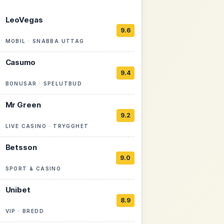
LeoVegas
9.6
MOBIL · SNABBA UTTAG
Casumo
9.4
BONUSAR · SPELUTBUD
Mr Green
9.2
LIVE CASINO · TRYGGHET
Betsson
9.0
SPORT & CASINO
Unibet
8.9
VIP · BREDD