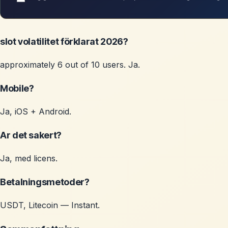
slot volatilitet förklarat 2026?
approximately 6 out of 10 users. Ja.
Mobile?
Ja, iOS + Android.
Ar det sakert?
Ja, med licens.
Betalningsmetoder?
USDT, Litecoin — Instant.