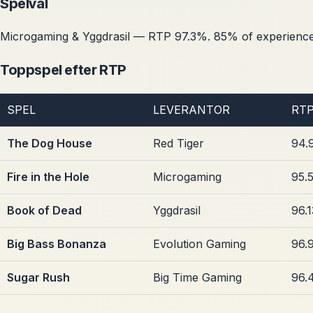
Spelval
Microgaming & Yggdrasil — RTP 97.3%. 85% of experience
Toppspel efter RTP
SPEL
LEVERANTOR
RT
The Dog House
Red Tiger
94.
Fire in the Hole
Microgaming
95.
Book of Dead
Yggdrasil
96.
Big Bass Bonanza
Evolution Gaming
96.
Sugar Rush
Big Time Gaming
96.