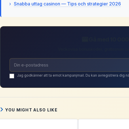
›
Snabba uttag casinon — Tips och strategier 2026
🎰 Gå med 10 000
Veckovisa bonuskoder, gratissnurr o
Jag godkänner att ta emot kampanjmail. Du kan avregistrera dig nä
YOU MIGHT ALSO LIKE