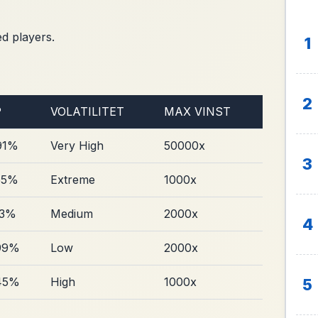
d players.
1
2
P
VOLATILITET
MAX VINST
91%
Very High
50000x
3
55%
Extreme
1000x
13%
Medium
2000x
4
99%
Low
2000x
45%
High
1000x
5