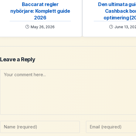
Baccarat regler
Den ultimata guid
nybörjare: Komplett guide
Cashback bo
2026
optimering (2
May 26, 2026
June 13, 20
Leave a Reply
Comment
Enter
Enter
your
your