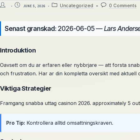
POST
POST
Post
Post
Uncategorized
0 Comments
JUNE 5, 2026
AUTHOR:
PUBLISHED:
category:
comments:
Senast granskad:
2026-06-05 —
Lars Anders
Introduktion
Oavsett om du ar erfaren eller nybbrjare — att forsta snab
och frustration. Har ar din kompletta oversikt med aktuell 
Viktiga Strategier
Framgang snabba uttag casinon 2026. approximately 5 out 
Pro Tip:
Kontrollera alltid omsattningskraven.