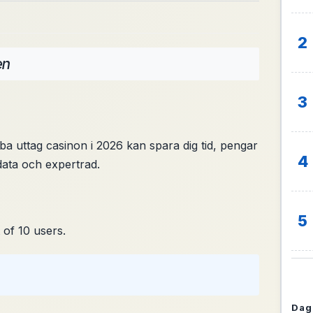
2
en
3
ba uttag casinon i 2026 kan spara dig tid, pengar
4
data och expertrad.
5
of 10 users.
Dag