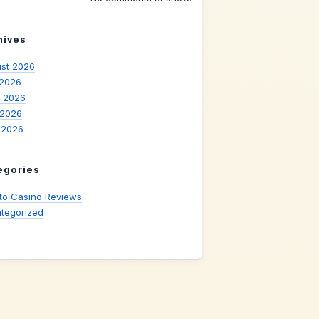
hives
st 2026
 2026
 2026
2026
l 2026
egories
to Casino Reviews
tegorized