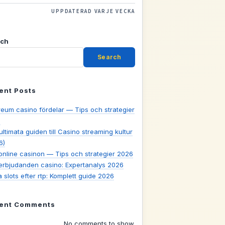
UPPDATERAD VARJE VECKA
rch
Search
ent Posts
reum casino fördelar — Tips och strategier
6
ltimata guiden till Casino streaming kultur
6)
online casinon — Tips och strategier 2026
erbjudanden casino: Expertanalys 2026
 slots efter rtp: Komplett guide 2026
ent Comments
No comments to show.