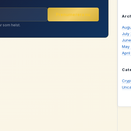
Prenumerera nu
Arc
r som helst.
Augu
July
June
May 
Apri
Cat
Cryp
Unca