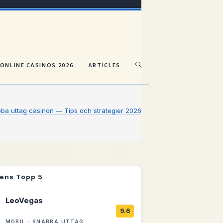
TOGGLE
 ONLINE CASINOS 2026
ARTICLES
WEBSITE
ba uttag casinon — Tips och strategier 2026
SEARCH
ens Topp 5
LeoVegas
9.6
MOBIL · SNABBA UTTAG