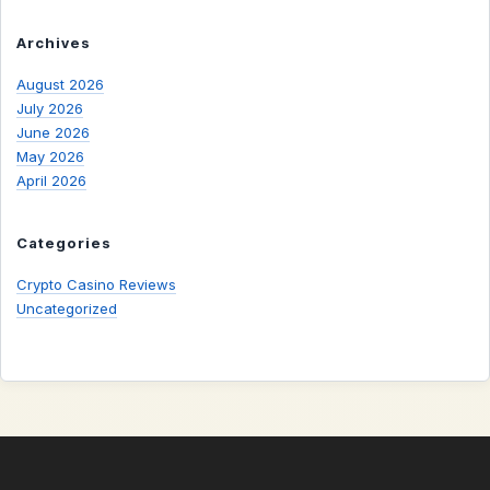
Archives
August 2026
July 2026
June 2026
May 2026
April 2026
Categories
Crypto Casino Reviews
Uncategorized