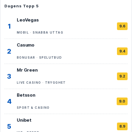
Dagens Topp 5
LeoVegas
1
9.6
MOBIL · SNABBA UTTAG
Casumo
2
9.4
BONUSAR · SPELUTBUD
Mr Green
3
9.2
LIVE CASINO · TRYGGHET
Betsson
4
9.0
SPORT & CASINO
Unibet
5
8.9