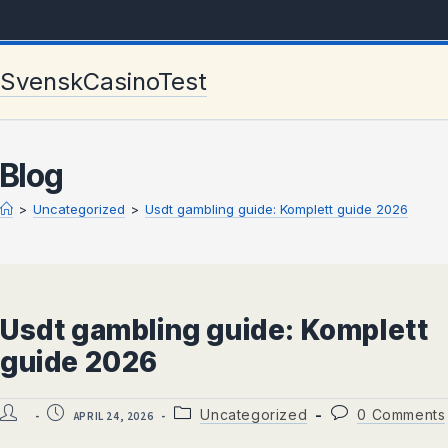
Skip
to
content
SvenskCasinoTest
Blog
>
Uncategorized
>
Usdt gambling guide: Komplett guide 2026
Usdt gambling guide: Komplett
guide 2026
POST
POST
Post
Post
Uncategorized
0 Comments
APRIL 24, 2026
AUTHOR:
PUBLISHED:
category:
comments: