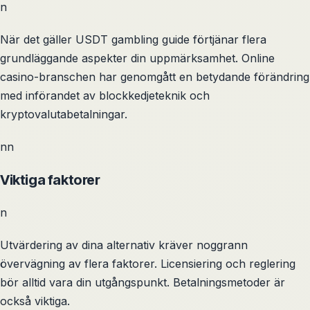
n
När det gäller USDT gambling guide förtjänar flera
grundläggande aspekter din uppmärksamhet. Online
casino-branschen har genomgått en betydande förändring
med införandet av blockkedjeteknik och
kryptovalutabetalningar.
nn
Viktiga faktorer
n
Utvärdering av dina alternativ kräver noggrann
övervägning av flera faktorer. Licensiering och reglering
bör alltid vara din utgångspunkt. Betalningsmetoder är
också viktiga.