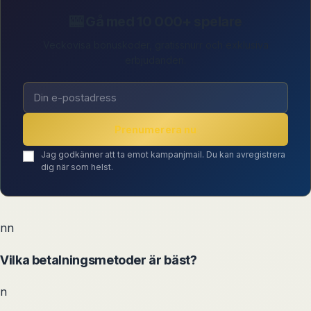
🎰 Gå med 10 000+ spelare
Veckovisa bonuskoder, gratissnurr och exklusiva
erbjudanden.
Prenumerera nu
Jag godkänner att ta emot kampanjmail. Du kan avregistrera
dig när som helst.
nn
Vilka betalningsmetoder är bäst?
n