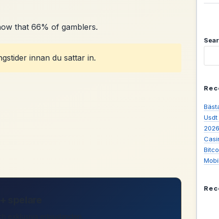
how that 66% of gamblers.
Sea
gstider innan du sattar in.
Rec
Bästa
Usdt
202
Casi
Bitco
Mobi
Rec
+ spelare
ch exklusiva erbjudanden.