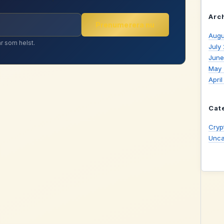
Arc
Prenumerera nu
Augu
r som helst.
July
June
May 
Apri
Cat
Cryp
Unca