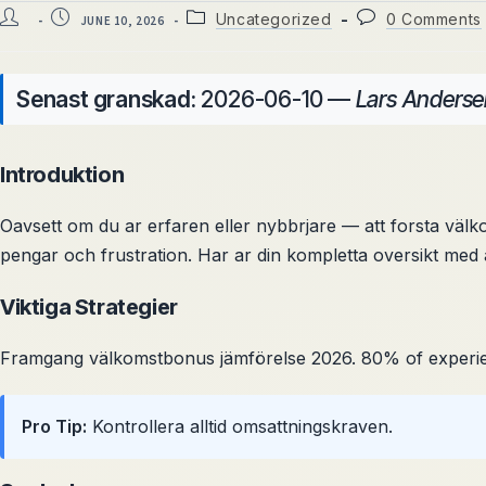
POST
POST
Post
Post
Uncategorized
0 Comments
JUNE 10, 2026
AUTHOR:
PUBLISHED:
category:
comments:
Senast granskad:
2026-06-10 —
Lars Anderse
Introduktion
Oavsett om du ar erfaren eller nybbrjare — att forsta välk
pengar och frustration. Har ar din kompletta oversikt med 
Viktiga Strategier
Framgang välkomstbonus jämförelse 2026. 80% of experie
Pro Tip:
Kontrollera alltid omsattningskraven.