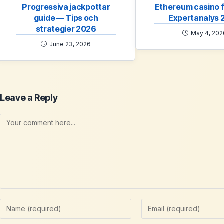
Progressiva jackpottar
Ethereum casino f
guide — Tips och
Expertanalys 
strategier 2026
May 4, 202
June 23, 2026
Leave a Reply
Comment
Enter
Enter
your
your