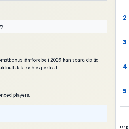
2
n
3
omstbonus jämförelse i 2026 kan spara dig tid,
4
aktuell data och expertrad.
5
nced players.
Dag