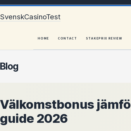
Skip
to
SvenskCasinoTest
content
HOME
CONTACT
STAKEPRIX REVIEW
Blog
Välkomstbonus jämför
guide 2026