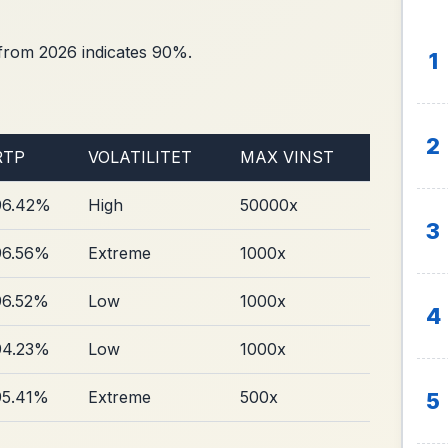
from 2026 indicates 90%.
1
2
RTP
VOLATILITET
MAX VINST
96.42%
High
50000x
3
96.56%
Extreme
1000x
96.52%
Low
1000x
4
94.23%
Low
1000x
95.41%
Extreme
500x
5