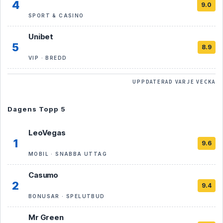
4
9.0
SPORT & CASINO
Unibet
5
8.9
VIP · BREDD
UPPDATERAD VARJE VECKA
Dagens Topp 5
LeoVegas
1
9.6
MOBIL · SNABBA UTTAG
Casumo
2
9.4
BONUSAR · SPELUTBUD
Mr Green