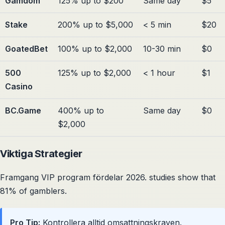
Gamdom
125% up to $200
Same day
$5
Stake
200% up to $5,000
< 5 min
$20
GoatedBet
100% up to $2,000
10-30 min
$0
500
125% up to $2,000
< 1 hour
$1
Casino
BC.Game
400% up to
Same day
$0
$2,000
Viktiga Strategier
Framgang VIP program fördelar 2026. studies show that
81% of gamblers.
Pro Tip:
Kontrollera alltid omsattningskraven.