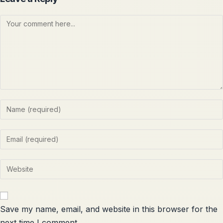
Comment
Enter
your
name
Enter
or
your
username
email
Enter
to
address
your
comment
to
website
comment
URL
Save my name, email, and website in this browser for the
(optional)
next time I comment.