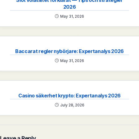
2026
May 31, 2026
Baccarat regler nybörjare: Expertanalys 2026
May 31, 2026
Casino säkerhet krypto: Expertanalys 2026
July 28, 2026
Leave a Reply