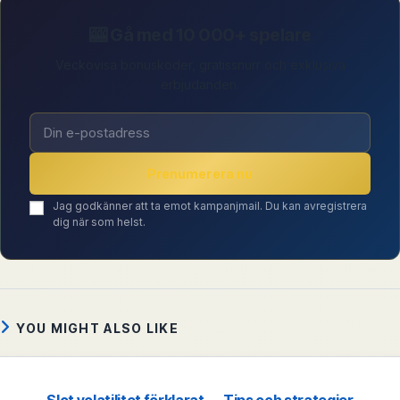
🎰 Gå med 10 000+ spelare
Veckovisa bonuskoder, gratissnurr och exklusiva
erbjudanden.
Prenumerera nu
Jag godkänner att ta emot kampanjmail. Du kan avregistrera
dig när som helst.
YOU MIGHT ALSO LIKE
Slot volatilitet förklarat — Tips och strategier