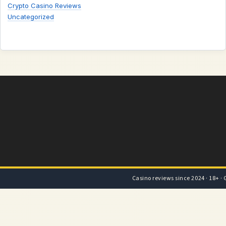
Crypto Casino Reviews
Uncategorized
Casino reviews since 2024 · 18+ ·