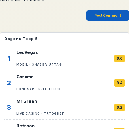
Dagens Topp 5
LeoVegas
1
9.6
MOBIL · SNABBA UTTAG
Casumo
2
9.4
BONUSAR · SPELUTBUD
Mr Green
3
9.2
LIVE CASINO · TRYGGHET
Betsson