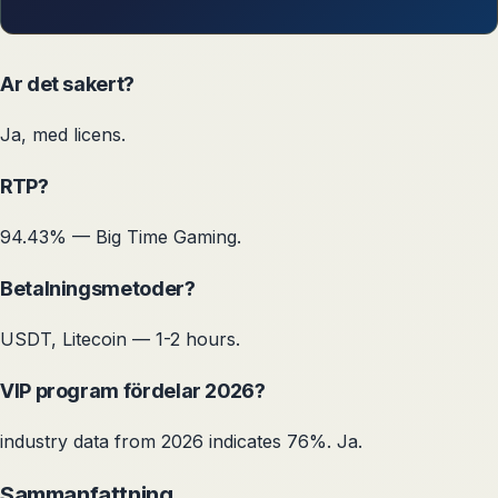
Ar det sakert?
Ja, med licens.
RTP?
94.43% — Big Time Gaming.
Betalningsmetoder?
USDT, Litecoin — 1-2 hours.
VIP program fördelar 2026?
industry data from 2026 indicates 76%. Ja.
Sammanfattning