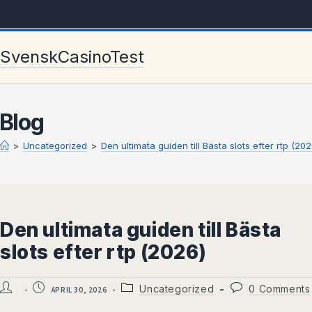
Skip
to
content
SvenskCasinoTest
Blog
>
Uncategorized
>
Den ultimata guiden till Bästa slots efter rtp (202
Den ultimata guiden till Bästa
slots efter rtp (2026)
POST
POST
Post
Post
Uncategorized
0 Comments
APRIL 30, 2026
AUTHOR:
PUBLISHED:
category:
comments: