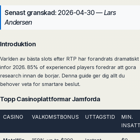
Senast granskad:
2026-04-30 —
Lars
Andersen
Introduktion
Varlden av bästa slots efter RTP har forandrats dramatiskt
infor 2026. 85% of experienced players foredrar att gora
research innan de borjar. Denna guide ger dig allt du
behover veta for smartare beslut.
Topp Casinoplattformar Jamforda
CASINO
VALKOMSTBONUS
UTTAGSTID
MIN.
INSAT