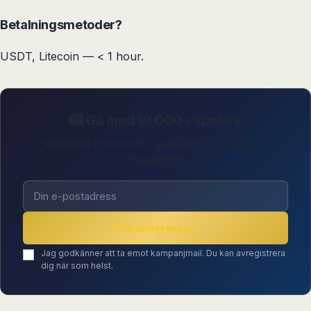
Betalningsmetoder?
USDT, Litecoin — < 1 hour.
🎰 Gå med 10 000+ spelare
Veckovisa bonuskoder, gratissnurr och exklusiva
erbjudanden.
Prenumerera nu
Jag godkänner att ta emot kampanjmail. Du kan avregistrera
dig när som helst.