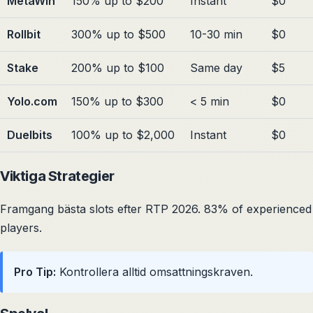
MetaWin
150% up to $200
Instant
$0
Rollbit
300% up to $500
10-30 min
$0
Stake
200% up to $100
Same day
$5
Yolo.com
150% up to $300
< 5 min
$0
Duelbits
100% up to $2,000
Instant
$0
Viktiga Strategier
Framgang bästa slots efter RTP 2026. 83% of experienced
players.
Pro Tip:
Kontrollera alltid omsattningskraven.