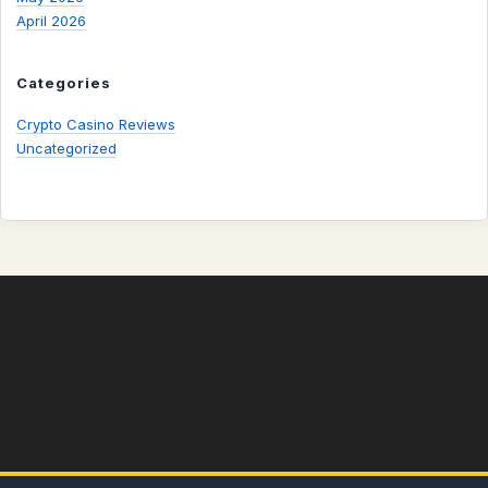
April 2026
Categories
Crypto Casino Reviews
Uncategorized