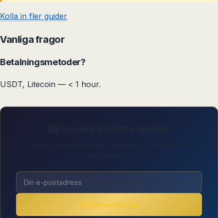
Kolla in fler guider
Vanliga fragor
Betalningsmetoder?
USDT, Litecoin — < 1 hour.
🎰 Gå med 10 000+ spelare
Veckovisa bonuskoder, gratissnurr och exklusiva
erbjudanden.
Prenumerera nu