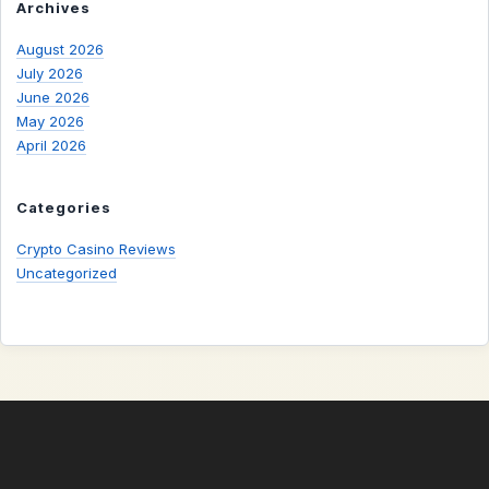
Archives
August 2026
July 2026
June 2026
May 2026
April 2026
Categories
Crypto Casino Reviews
Uncategorized