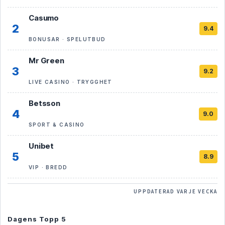
Casumo
2
9.4
BONUSAR · SPELUTBUD
Mr Green
3
9.2
LIVE CASINO · TRYGGHET
Betsson
4
9.0
SPORT & CASINO
Unibet
5
8.9
VIP · BREDD
UPPDATERAD VARJE VECKA
Dagens Topp 5