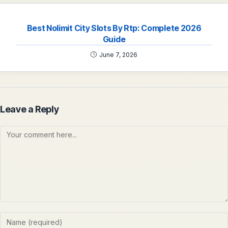
Best Nolimit City Slots By Rtp: Complete 2026
Guide
June 7, 2026
Leave a Reply
Comment
Enter