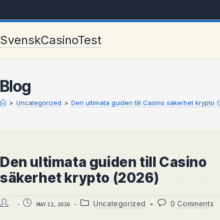
Skip
to
content
SvenskCasinoTest
Blog
>
Uncategorized
>
Den ultimata guiden till Casino säkerhet krypto 
Den ultimata guiden till Casino
säkerhet krypto (2026)
POST
POST
Post
Post
Uncategorized
0 Comments
MAY 22, 2026
AUTHOR:
PUBLISHED:
category:
comments: