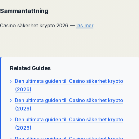
Sammanfattning
Casino säkerhet krypto 2026 —
las mer
.
Related Guides
›
Den ultimata guiden till Casino säkerhet krypto
(2026)
›
Den ultimata guiden till Casino säkerhet krypto
(2026)
›
Den ultimata guiden till Casino säkerhet krypto
(2026)
›
Den ultimata guiden till Casino säkerhet krypto