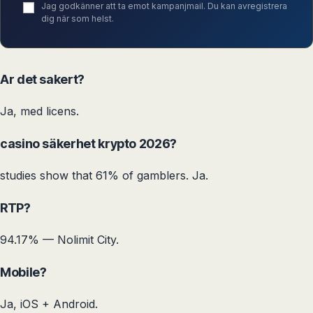
Jag godkänner att ta emot kampanjmail. Du kan avregistrera
dig när som helst.
Ar det sakert?
Ja, med licens.
casino säkerhet krypto 2026?
studies show that 61% of gamblers. Ja.
RTP?
94.17% — Nolimit City.
Mobile?
Ja, iOS + Android.