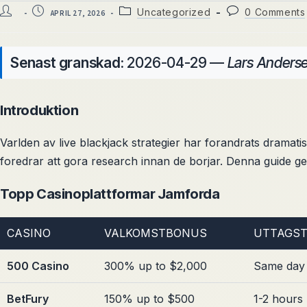
POST
POST
Post
Post
Uncategorized
0 Comments
APRIL 27, 2026
AUTHOR:
PUBLISHED:
category:
comments:
Senast granskad:
2026-04-29 —
Lars Anders
Introduktion
Varlden av live blackjack strategier har forandrats dramati
foredrar att gora research innan de borjar. Denna guide ger
Topp Casinoplattformar Jamforda
CASINO
VALKOMSTBONUS
UTTAGST
500 Casino
300% up to $2,000
Same day
BetFury
150% up to $500
1-2 hours