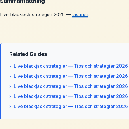
Sammanfattning
Live blackjack strategier 2026 —
las mer
.
Related Guides
›
Live blackjack strategier — Tips och strategier 2026
›
Live blackjack strategier — Tips och strategier 2026
›
Live blackjack strategier — Tips och strategier 2026
›
Live blackjack strategier — Tips och strategier 2026
›
Live blackjack strategier — Tips och strategier 2026