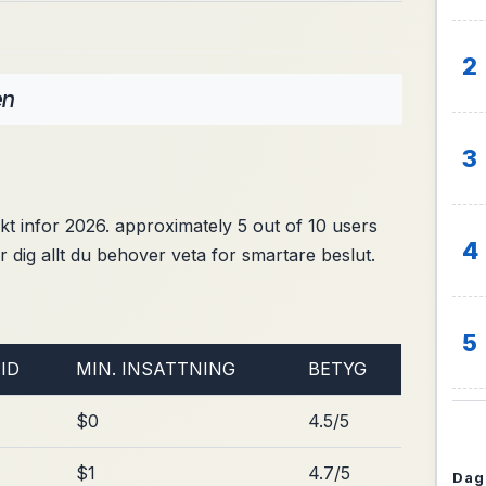
2
en
3
skt infor 2026. approximately 5 out of 10 users
4
 dig allt du behover veta for smartare beslut.
5
ID
MIN. INSATTNING
BETYG
$0
4.5/5
$1
4.7/5
Dag