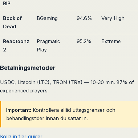
RIP
Book of
BGaming
94.6%
Very High
Dead
Reactoonz
Pragmatic
95.2%
Extreme
2
Play
Betalningsmetoder
USDC, Litecoin (LTC), TRON (TRX) — 10-30 min. 87% of
experienced players.
Important:
Kontrollera alltid uttagsgrenser och
behandlingstider innan du sattar in.
Kolla in fler guider