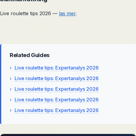
Live roulette tips 2026 —
las mer
.
Related Guides
›
Live roulette tips: Expertanalys 2026
›
Live roulette tips: Expertanalys 2026
›
Live roulette tips: Expertanalys 2026
›
Live roulette tips: Expertanalys 2026
›
Live roulette tips: Expertanalys 2026