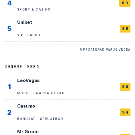
4
9.0
SPORT & CASINO
Unibet
5
8.9
VIP · BREDD
UPPDATERAD VARJE VECKA
Dagens Topp 5
LeoVegas
1
9.6
MOBIL · SNABBA UTTAG
Casumo
2
9.4
BONUSAR · SPELUTBUD
Mr Green