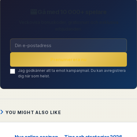
🎰 Gå med 10 000+ spelare
Veckovisa bonuskoder, gratissnurr och exklusiva
erbjudanden.
Prenumerera nu
Jag godkänner att ta emot kampanjmail. Du kan avregistrera
dig när som helst.
YOU MIGHT ALSO LIKE
Nya online casinon — Tips och strategier 2026