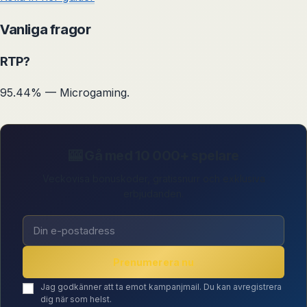
Vanliga fragor
RTP?
95.44% — Microgaming.
🎰 Gå med 10 000+ spelare
Veckovisa bonuskoder, gratissnurr och exklusiva
erbjudanden.
Prenumerera nu
Jag godkänner att ta emot kampanjmail. Du kan avregistrera
dig när som helst.