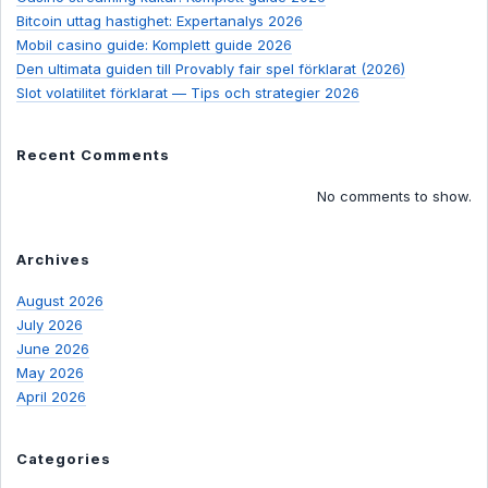
Bitcoin uttag hastighet: Expertanalys 2026
Mobil casino guide: Komplett guide 2026
Den ultimata guiden till Provably fair spel förklarat (2026)
Slot volatilitet förklarat — Tips och strategier 2026
Recent Comments
No comments to show.
Archives
August 2026
July 2026
June 2026
May 2026
April 2026
Categories