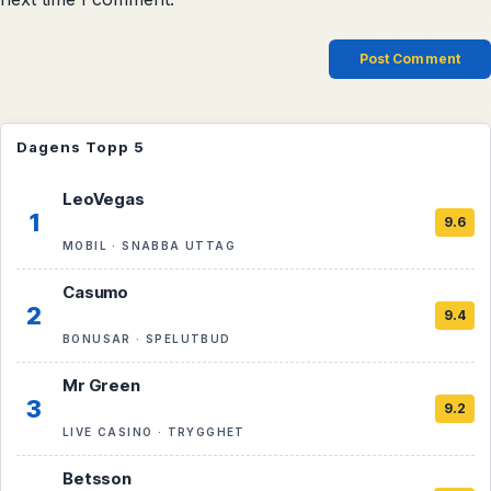
Dagens Topp 5
LeoVegas
1
9.6
MOBIL · SNABBA UTTAG
Casumo
2
9.4
BONUSAR · SPELUTBUD
Mr Green
3
9.2
LIVE CASINO · TRYGGHET
Betsson